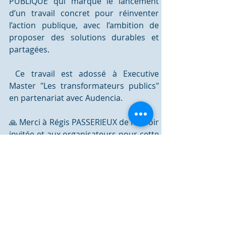
PUBLIQUE qui marque le lancement 
d’un travail concret pour réinventer 
l’action publique, avec l’ambition de 
proposer des solutions durables et 
partagées.
 Ce travail est adossé à Executive 
Master "Les transformateurs publics" 
en partenariat avec Audencia.
🙏 Merci à Régis PASSERIEUX de m'avoir 
invitée et aux organisateurs pour cette 
initiative stimulante. 👏👏
🙏 Merci à Michel Derdevet pour 
l'accueil.