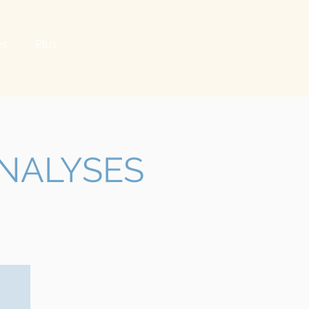
es
Plus
ANALYSES