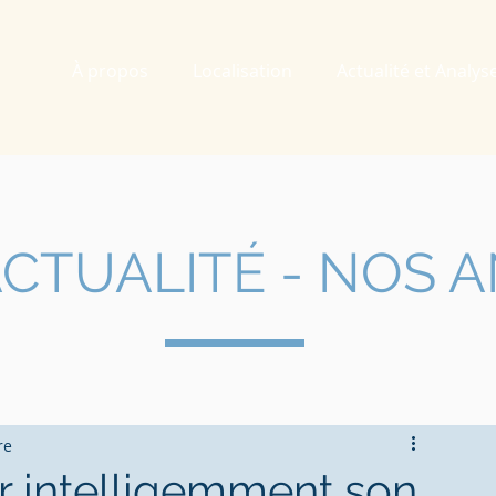
À propos
Localisation
Actualité et Analys
CTUALIT
É - NOS 
re
intelligemment son