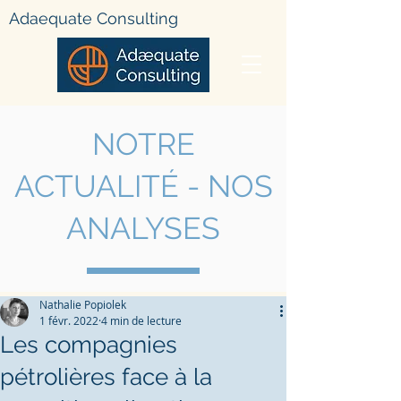
Adae
quate Consulting
NOTRE
ACTUALIT
É - NOS
ANALYSES
Nathalie Popiolek
1 févr. 2022
4 min de lecture
Les compagnies
pétrolières face à la