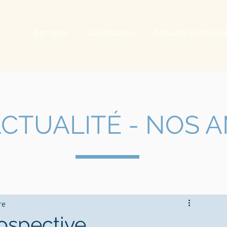
À propos
Localisation
Actualité et Analys
CTUALIT
É - NOS 
re
ospective