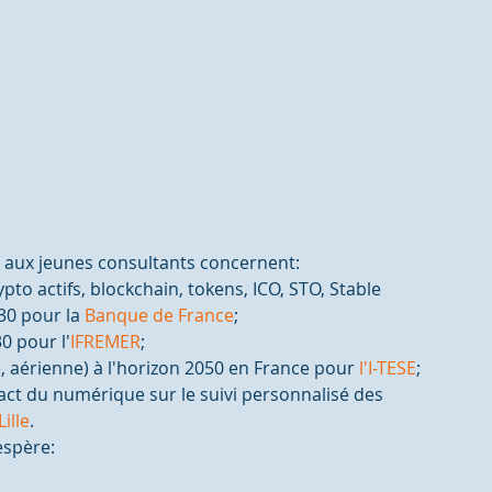
s aux jeunes consultants concernent:
ypto actifs, blockchain, tokens, ICO, STO, Stable 
30 pour la 
Banque de France
;
0 pour l'
IFREMER
;
e, aérienne) à l'horizon 2050 en France pour 
l'I-TESE
;
pact du numérique sur le suivi personnalisé des 
ille
.
espère: