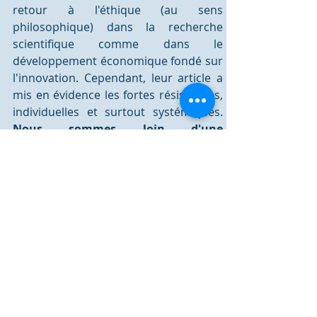
retour à l'éthique (au sens 
philosophique) dans la recherche 
scientifique comme dans le 
développement économique fondé sur 
l'innovation. Cependant, leur article a 
mis en évidence les fortes résistances, 
individuelles et surtout systémiques. 
Nous sommes loin d'une 
organisation susceptible de nous 
mener à un idéal collectif
, comme le 
serait par exemple l'atteinte des 17 
objectifs interconnectés du 
développement durable (ONU, 2015). 
La réintroduction de la responsabilité 
philosophique ne peut pas se réaliser 
seulement avec des mesures 
politiques ou organisationnelles 
superficielles qu'ils n'hésitent pas à 