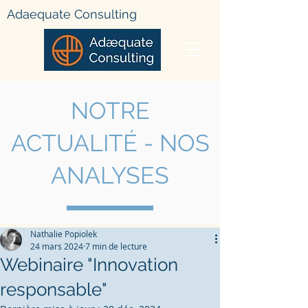
Adae
quate Consulting
NOTRE
ACTUALIT
É - NOS
ANALYSES
Nathalie Popiolek
24 mars 2024
7 min de lecture
Webinaire "Innovation
responsable"