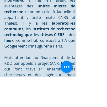
interviewé, a mis en avant les 
avantages des 
unités mixtes de 
recherche 
(comme celle à laquelle il 
appartient : unité mixte CNRS et 
Thales). Il y a les 
laboratoires 
communs
, les 
instituts de recherche 
technologique
, les 
thèses CIFRE
… des
lieux
, comme hub consacré à l’IA que 
Google vient d’inaugurer à Paris.  
Mais attention au financement de la 
R&D par appels à projet (ANR, Europe) 
qui font travailler ensemble des 
chercheurs et des ingénieurs mais 
dont la finalité est trop étroite. 
Il faut 
des financements récurrents pour 
laisser aux chercheurs le temps 
d’approfondir les connaissances, 
d’explorer de nouveaux champs, 