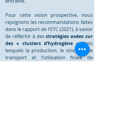
entraine.
Pour cette vision prospective, nous 
rejoignons les recommandations faites 
dans le rapport de l’ETC (2021), à savoir 
de réfléchir à des 
stratégies axées sur 
des « clusters d’hydrogène »
 dans 
lesquels la production, le stockage, le 
transport et l’utilisation finale de 
l’hydrogène peuvent se développer 
simultanément. L’avantage est une 
meilleure connaissance de la demande 
locale d’hydrogène, le partage des 
coûts et la minimisation du besoin 
initial d’investissements dans les 
infrastructures de transport
[5]
. 
Il 
serait intéressant en effet de coupler 
la prospective avec une analyse 
territoriale des opportunités.